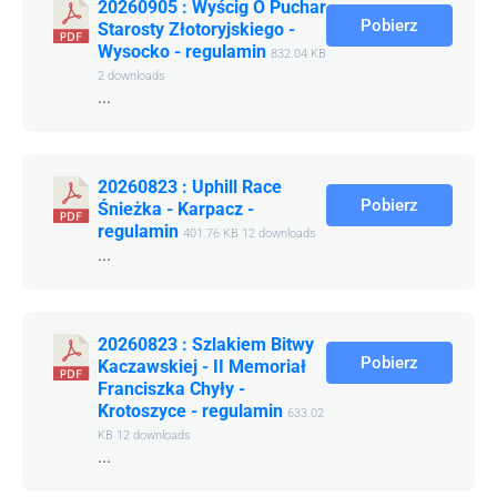
20260905 : Wyścig O Puchar
Pobierz
Starosty Złotoryjskiego -
Wysocko - regulamin
832.04 KB
2 downloads
...
20260823 : Uphill Race
Pobierz
Śnieżka - Karpacz -
regulamin
401.76 KB
12 downloads
...
20260823 : Szlakiem Bitwy
Pobierz
Kaczawskiej - II Memoriał
Franciszka Chyły -
Krotoszyce - regulamin
633.02
KB
12 downloads
...