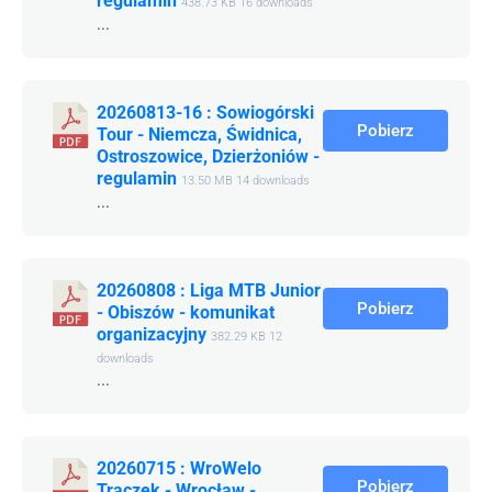
regulamin
438.73 KB
16 downloads
...
20260813-16 : Sowiogórski
Pobierz
Tour - Niemcza, Świdnica,
Ostroszowice, Dzierżoniów -
regulamin
13.50 MB
14 downloads
...
20260808 : Liga MTB Junior
Pobierz
- Obiszów - komunikat
organizacyjny
382.29 KB
12
downloads
...
20260715 : WroWelo
Pobierz
Traczek - Wrocław -