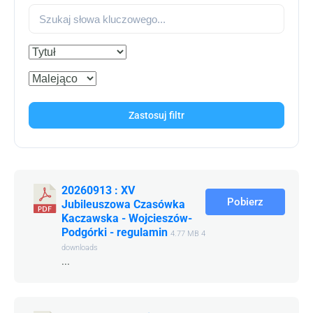
Zastosuj filtr
20260913 : XV
Pobierz
Jubileuszowa Czasówka
Kaczawska - Wojcieszów-
Podgórki - regulamin
4.77 MB
4
downloads
...