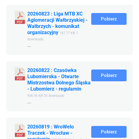
20260823 : Liga MTB XC
Pobierz
Aglomeracji Wałbrzyskiej -
Wałbrzych - komunikat
organizacyjny
187.77 KB
1
downloads
...
20260822 : Czasówka
Pobierz
Lubomierska - Otwarte
Mistrzostwa Dolnego Śląska
- Lubomierz - regulamin
956.96 KB
35 downloads
...
20260819 : WroWelo
Pobierz
Traczek - Wrocław -