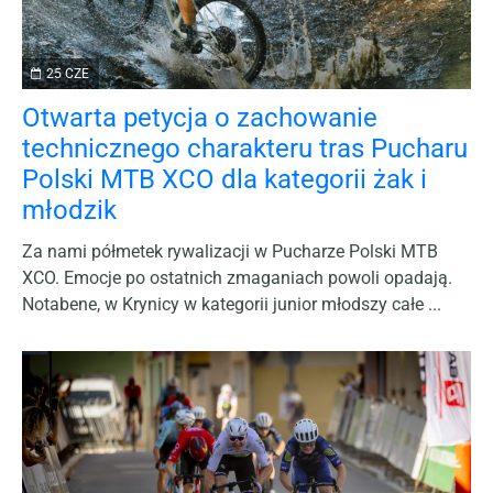
25 CZE
Otwarta petycja o zachowanie
technicznego charakteru tras Pucharu
Polski MTB XCO dla kategorii żak i
młodzik
Za nami półmetek rywalizacji w Pucharze Polski MTB
XCO. Emocje po ostatnich zmaganiach powoli opadają.
Notabene, w Krynicy w kategorii junior młodszy całe ...