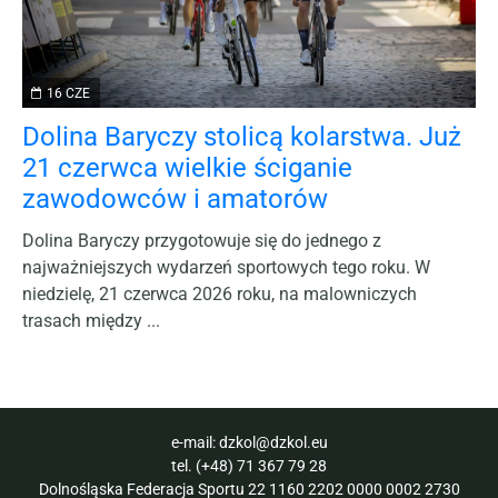
16 CZE
Dolina Baryczy stolicą kolarstwa. Już
21 czerwca wielkie ściganie
zawodowców i amatorów
Dolina Baryczy przygotowuje się do jednego z
najważniejszych wydarzeń sportowych tego roku. W
niedzielę, 21 czerwca 2026 roku, na malowniczych
trasach między ...
e-mail:
dzkol@dzkol.eu
tel.
(+48) 71 367 79 28
Dolnośląska Federacja Sportu 22 1160 2202 0000 0002 2730