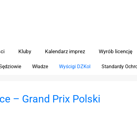
ci
Kluby
Kalendarz imprez
Wyrób licencję
Sędziowie
Władze
Wyścigi DZKol
Standardy Ochro
ce – Grand Prix Polski