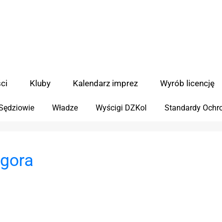
ci
Kluby
Kalendarz imprez
Wyrób licencję
Sędziowie
Władze
Wyścigi DZKol
Standardy Ochro
 gora