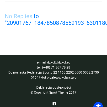
No Replies
to
"20901767_1847850878559193_630118
e-mail:
dzkol@dzkol.eu
tel.
(+48) 71 367 79 28
Dolnośląska Federacja Sportu 22 1160 2202 0000 0002 2730
5164 tytuł przelewu: kolarstwo
Deklaracja dostępności
© Copyright Sport Theme 2017