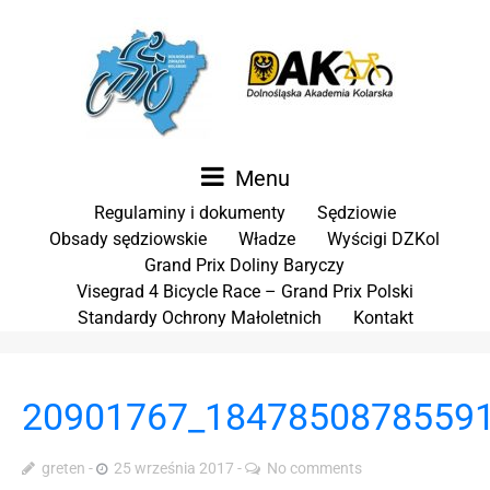
Menu
Regulaminy i dokumenty
Sędziowie
Obsady sędziowskie
Władze
Wyścigi DZKol
Grand Prix Doliny Baryczy
Visegrad 4 Bicycle Race – Grand Prix Polski
Standardy Ochrony Małoletnich
Kontakt
20901767_1847850878559
greten
25 września 2017
No comments