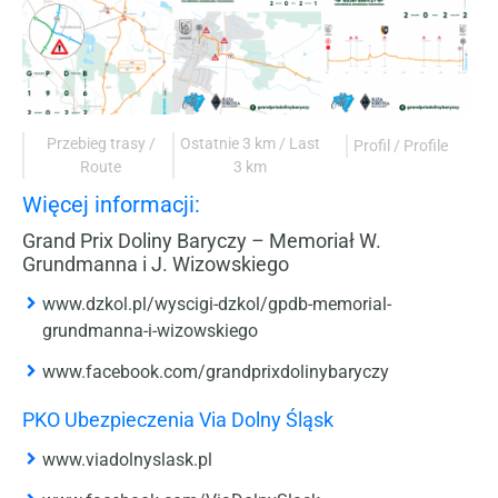
Przebieg trasy /
Ostatnie 3 km / Last
Profil / Profile
Route
3 km
Więcej informacji:
Grand Prix Doliny Baryczy – Memoriał W.
Grundmanna i J. Wizowskiego
www.dzkol.pl/wyscigi-dzkol/gpdb-memorial-
grundmanna-i-wizowskiego
www.facebook.com/grandprixdolinybaryczy
PKO Ubezpieczenia Via Dolny Śląsk
www.viadolnyslask.pl