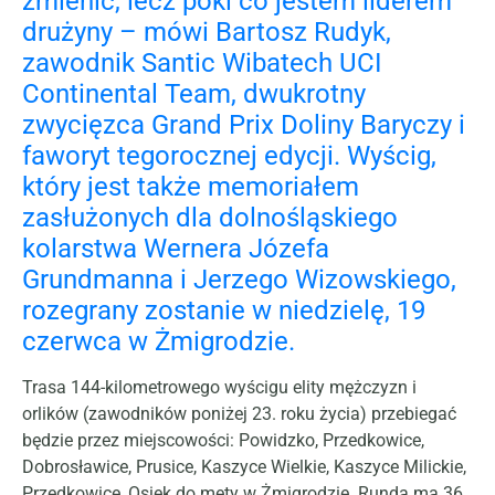
zmienić, lecz póki co jestem liderem
drużyny – mówi Bartosz Rudyk,
zawodnik Santic Wibatech UCI
Continental Team, dwukrotny
zwycięzca Grand Prix Doliny Baryczy i
faworyt tegorocznej edycji. Wyścig,
który jest także memoriałem
zasłużonych dla dolnośląskiego
kolarstwa Wernera Józefa
Grundmanna i Jerzego Wizowskiego,
rozegrany zostanie w niedzielę, 19
czerwca w Żmigrodzie.
Trasa 144-kilometrowego wyścigu elity mężczyzn i
orlików (zawodników poniżej 23. roku życia) przebiegać
będzie przez miejscowości: Powidzko, Przedkowice,
Dobrosławice, Prusice, Kaszyce Wielkie, Kaszyce Milickie,
Przedkowice, Osiek do mety w Żmigrodzie. Runda ma 36