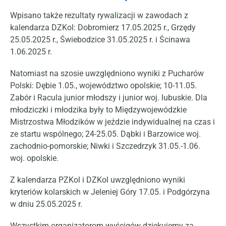
Wpisano także rezultaty rywalizacji w zawodach z
kalendarza DZKol: Dobromierz 17.05.2025 r., Grzędy
25.05.2025 r., Świebodzice 31.05.2025 r. i Ścinawa
1.06.2025 r.
Natomiast na szosie uwzględniono wyniki z Pucharów
Polski: Dębie 1.05., województwo opolskie; 10-11.05.
Zabór i Racula junior młodszy i junior woj. lubuskie. Dla
młodziczki i młodzika były to Międzywojewódzkie
Mistrzostwa Młodzików w jeździe indywidualnej na czas i
ze startu wspólnego; 24-25.05. Dąbki i Barzowice woj.
zachodnio-pomorskie; Niwki i Szczedrzyk 31.05.-1.06.
woj. opolskie.
Z kalendarza PZKol i DZKol uwzględniono wyniki
kryteriów kolarskich w Jeleniej Góry 17.05. i Podgórzyna
w dniu 25.05.2025 r.
Wszystkim organizatorom wyścigów dziękujemy za