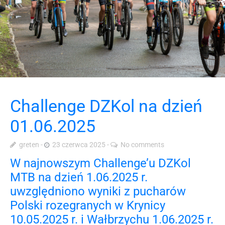
Challenge DZKol na dzień
01.06.2025
greten
23 czerwca 2025
No comments
W najnowszym Challenge’u DZKol
MTB na dzień 1.06.2025 r.
uwzględniono wyniki z pucharów
Polski rozegranych w Krynicy
10.05.2025 r. i Wałbrzychu 1.06.2025 r.