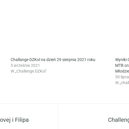
Challange DZKol na dzień 29 sierpnia 2021 roku
Wyniki 
5 września 2021
MTB ora
W „Challenge DZKol"
Młodzie
30 lipc
W „chal
vej i Filipa
Challen