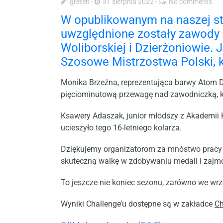
greten
31 sierpnia 2022
No comments
W opublikowanym na naszej st
uwzględnione zostały zawody 
Woliborskiej i Dzierżoniowie.
Szosowe Mistrzostwa Polski, k
Monika Brzeźna, reprezentująca barwy Atom Dew
pięciominutową przewagę nad zawodniczką, kt
Ksawery Adaszak, junior młodszy z Akademii K
ucieszyło tego 16-letniego kolarza.
Dziękujemy organizatorom za mnóstwo pracy 
skuteczną walkę w zdobywaniu medali i zajm
To jeszcze nie koniec sezonu, zarówno we wrze
Wyniki Challenge’u dostępne są w zakładce
Ch