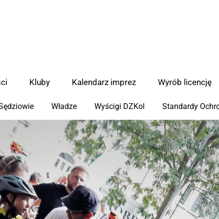
ci
Kluby
Kalendarz imprez
Wyrób licencję
Sędziowie
Władze
Wyścigi DZKol
Standardy Ochro