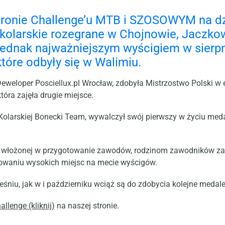
ronie Challenge’u MTB i SZOSOWYM na dz
kolarskie rozegrane w Chojnowie, Jaczkow
 Jednak najważniejszym wyścigiem w sierp
tóre odbyły się w Walimiu.
eloper Posciellux.pl Wrocław, zdobyła Mistrzostwo Polski w eli
óra zajęła drugie miejsce.
olarskiej Bonecki Team, wywalczył swój pierwszy w życiu meda
włożonej w przygotowanie zawodów, rodzinom zawodników za w
owaniu wysokich miejsc na mecie wyścigów.
śniu, jak w i październiku wciąż są do zdobycia kolejne medale
allenge (kliknij)
na naszej stronie.