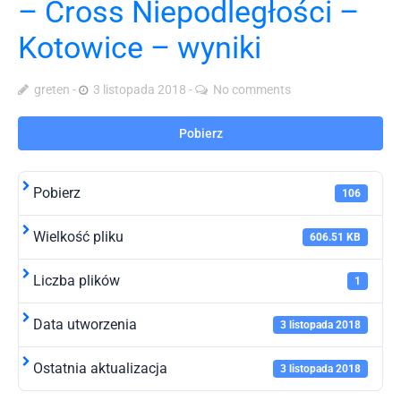
– Cross Niepodległości –
Kotowice – wyniki
greten
3 listopada 2018
No comments
Pobierz
Pobierz
106
Wielkość pliku
606.51 KB
Liczba plików
1
Data utworzenia
3 listopada 2018
Ostatnia aktualizacja
3 listopada 2018