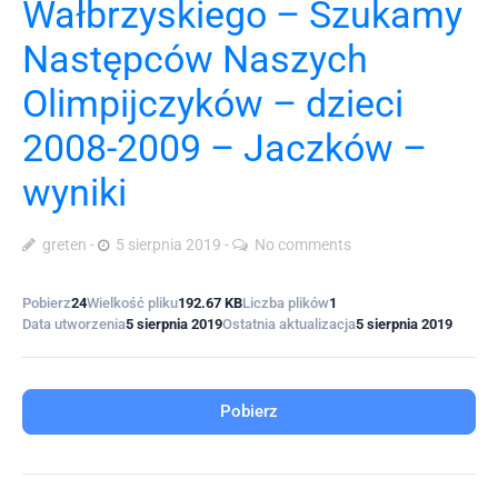
Wałbrzyskiego – Szukamy
Następców Naszych
Olimpijczyków – dzieci
2008-2009 – Jaczków –
wyniki
greten
5 sierpnia 2019
No comments
Pobierz
24
Wielkość pliku
192.67 KB
Liczba plików
1
Data utworzenia
5 sierpnia 2019
Ostatnia aktualizacja
5 sierpnia 2019
Pobierz