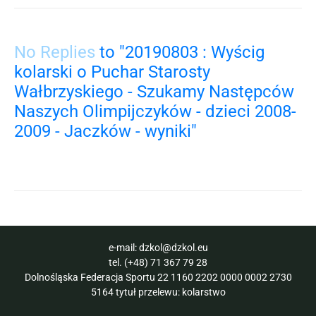
No Replies
to "20190803 : Wyścig
kolarski o Puchar Starosty
Wałbrzyskiego - Szukamy Następców
Naszych Olimpijczyków - dzieci 2008-
2009 - Jaczków - wyniki"
e-mail:
dzkol@dzkol.eu
tel.
(+48) 71 367 79 28
Dolnośląska Federacja Sportu 22 1160 2202 0000 0002 2730
5164 tytuł przelewu: kolarstwo