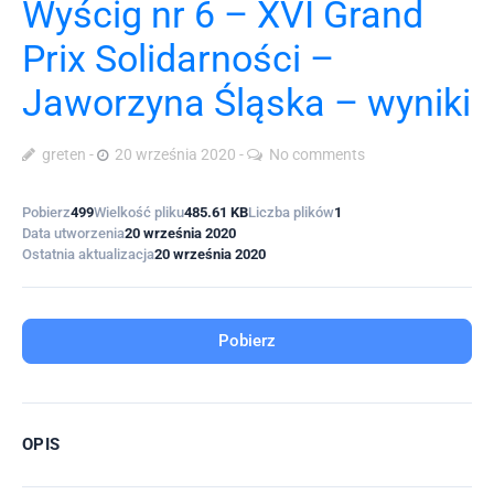
Wyścig nr 6 – XVI Grand
Prix Solidarności –
Jaworzyna Śląska – wyniki
greten
20 września 2020
No comments
Pobierz
499
Wielkość pliku
485.61 KB
Liczba plików
1
Data utworzenia
20 września 2020
Ostatnia aktualizacja
20 września 2020
Pobierz
OPIS