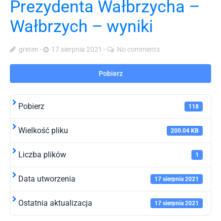
Prezydenta Wałbrzycha –
Wałbrzych – wyniki
greten
17 sierpnia 2021
No comments
Pobierz
Pobierz
118
Wielkość pliku
200.04 KB
Liczba plików
1
Data utworzenia
17 sierpnia 2021
Ostatnia aktualizacja
17 sierpnia 2021