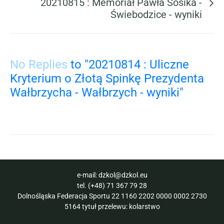
20210815 : Memoriał Pawła Sosika -
Świebodzice - wyniki
No Replies
to "20210814 : Uliczne
Kryterium o Złotą Spinkę Prezydenta
Wałbrzycha - Wałbrzych - wyniki"
e-mail:
dzkol@dzkol.eu
tel.
(+48) 71 367 79 28
Dolnośląska Federacja Sportu 22 1160 2202 0000 0002 2730
5164 tytuł przelewu: kolarstwo