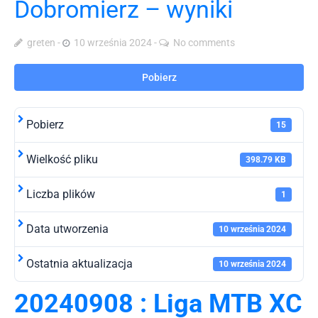
Dobromierz – wyniki
greten
10 września 2024
No comments
Pobierz
Pobierz
15
Wielkość pliku
398.79 KB
Liczba plików
1
Data utworzenia
10 września 2024
Ostatnia aktualizacja
10 września 2024
20240908 : Liga MTB XC