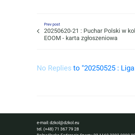
Prev post
20250620-21 : Puchar Polski w ko
EOOM - karta zgłoszeniowa
No Replies
to "20250525 : Liga
e-mail:
dzkol@dzkol.eu
tel.
(+48) 71 367 79 28