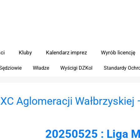
ci
Kluby
Kalendarz imprez
Wyrób licencję
Sędziowie
Władze
Wyścigi DZKol
Standardy Ochro
XC Aglomeracji Wałbrzyskiej 
20250525 : Liga 