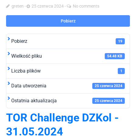
greten
25 czerwca 2024
No comments
Pobierz
Pobierz
19
Wielkość pliku
54.48 KB
Liczba plików
1
Data utworzenia
25 czerwca 2024
Ostatnia aktualizacja
25 czerwca 2024
TOR Challenge DZKol -
31.05.2024