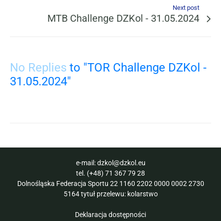
Next post
MTB Challenge DZKol - 31.05.2024
No Replies
to "TOR Challenge DZKol -
31.05.2024"
e-mail:
dzkol@dzkol.eu
tel.
(+48) 71 367 79 28
Dolnośląska Federacja Sportu 22 1160 2202 0000 0002 2730
5164 tytuł przelewu: kolarstwo
Deklaracja dostępności