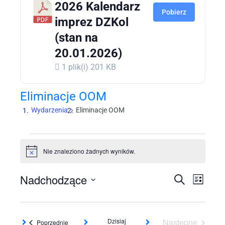
2026 Kalendarz
Pobierz
imprez DZKol
(stan na
20.01.2026)
1 plik(i)
201 KB
Eliminacje OOM
Wydarzenia
Eliminacje OOM
Wydarzenia
Nie znaleziono żadnych wyników.
Powiadomienie
Nadchodzące
Wydarze
Wyda
Szukaj
Lista
Wido
Nawigac
Wybierz
nawi
datę.
po
Dzisiaj
Następne
Wydarzenia
Poprzednie