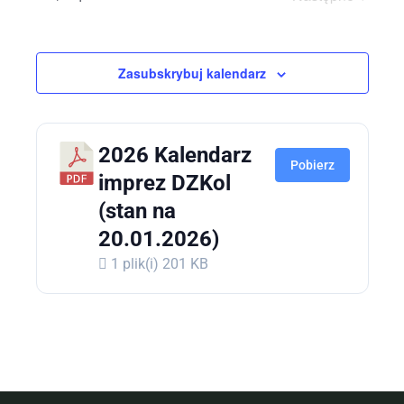
wyszukiw
Wydarzenia
i
widokac
Zasubskrybuj kalendarz
2026 Kalendarz
Pobierz
imprez DZKol
(stan na
20.01.2026)
1 plik(i)
201 KB