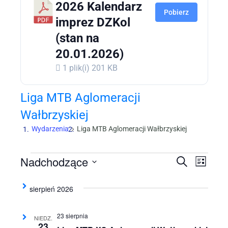
2026 Kalendarz
Pobierz
imprez DZKol
(stan na
20.01.2026)
1 plik(i)
201 KB
Liga MTB Aglomeracji
Wałbrzyskiej
Wydarzenia
Liga MTB Aglomeracji Wałbrzyskiej
Wydarzenia
Nadchodzące
Wydarze
Wyda
Szukaj
Lista
Wido
Nawigac
Wybierz
nawi
datę.
sierpień 2026
po
wyszukiw
23 sierpnia
NIEDZ.
i
23