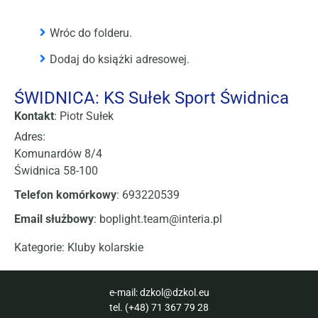
Wróc do folderu.
Dodaj do książki adresowej.
ŚWIDNICA: KS Sułek Sport Świdnica
Kontakt
:
Piotr
Sułek
Adres:
Komunardów 8/4
Świdnica
58-100
Telefon komórkowy
:
693220539
Email służbowy
:
boplight.team@interia.pl
Kategorie:
Kluby kolarskie
e-mail:
dzkol@dzkol.eu
tel.
(+48) 71 367 79 28