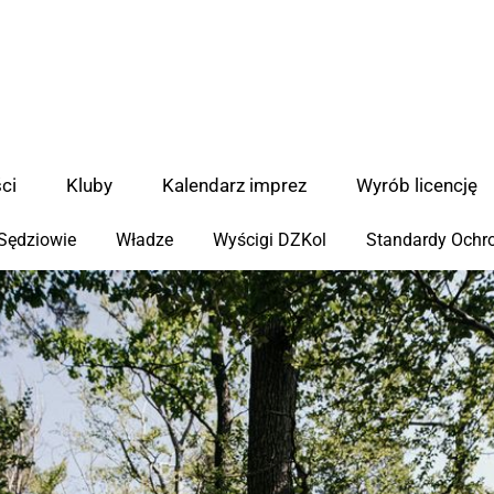
ci
Kluby
Kalendarz imprez
Wyrób licencję
Sędziowie
Władze
Wyścigi DZKol
Standardy Ochro