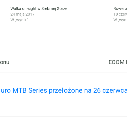
Walka on-sight w Srebrnej Górze
Rowero
24 maja 2017
18 cze
W „wyniki"
W „wyni
zonu
EOOM P
duro MTB Series przełożone na 26 czerwca