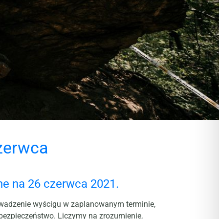
czerwca
ne na 26 czerwca 2021.
owadzenie wyścigu w zaplanowanym terminie,
e bezpieczeństwo. Liczymy na zrozumienie,