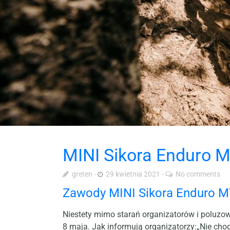
MINI Sikora Enduro M
greten
29 kwietnia 2021
No comments
Zawody MINI Sikora Enduro MT
Niestety mimo starań organizatorów i poluz
8 maja. Jak informują organizatorzy:„Nie cho