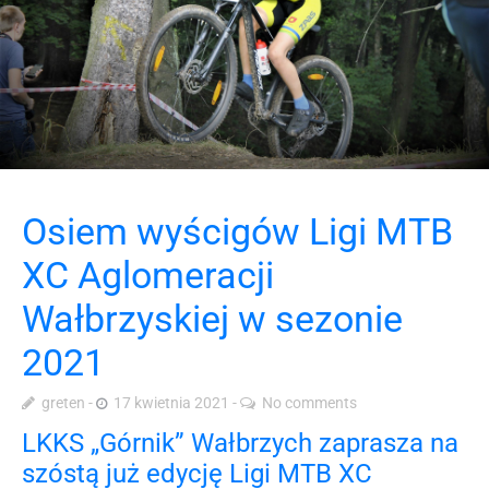
Osiem wyścigów Ligi MTB
XC Aglomeracji
Wałbrzyskiej w sezonie
2021
greten
17 kwietnia 2021
No comments
LKKS „Górnik” Wałbrzych zaprasza na
szóstą już edycję Ligi MTB XC