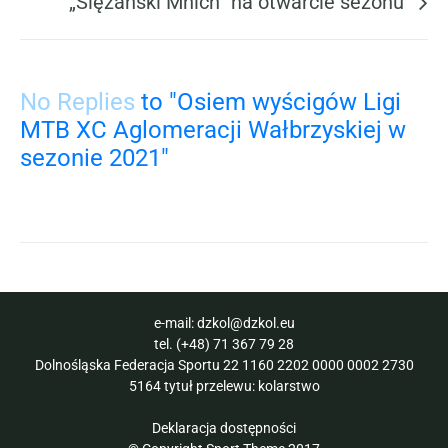
„Ślężański Mnich” na otwarcie sezonu
No Replies
to "Osiem wyścigów Ligi
MTB XC Aglomeracji Wałbrzyskiej w
sezonie 2021"
e-mail:
dzkol@dzkol.eu
tel.
(+48) 71 367 79 28
Dolnośląska Federacja Sportu 22 1160 2202 0000 0002 2730
5164 tytuł przelewu: kolarstwo
Deklaracja dostępności