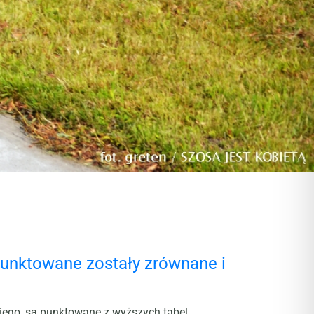
punktowane zostały zrównane i
iego, są punktowane z wyższych tabel.