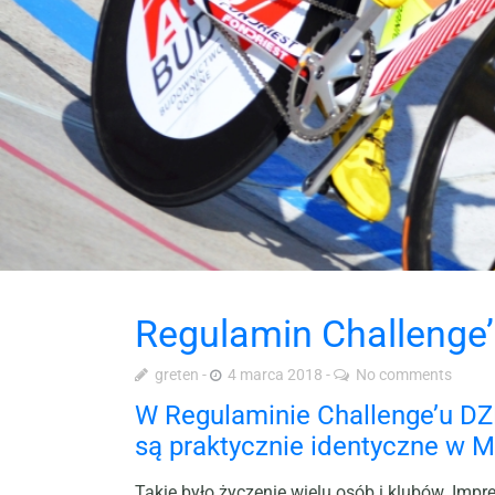
Regulamin Challenge’
greten
4 marca 2018
No comments
W Regulaminie
Challenge’u DZ
są praktycznie identyczne w MT
Takie było życzenie wielu osób i klubów. Imp