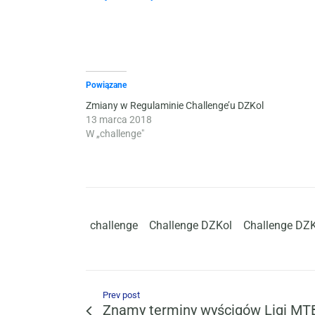
Powiązane
Zmiany w Regulaminie Challenge’u DZKol
13 marca 2018
W „challenge"
challenge
Challenge DZKol
Challenge DZ
Prev post
Znamy terminy wyścigów Ligi MT