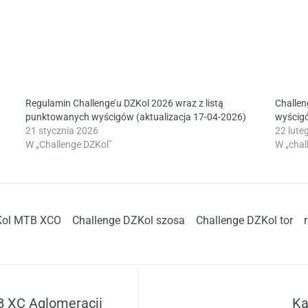
Regulamin Challenge’u DZKol 2026 wraz z listą
Challen
punktowanych wyścigów (aktualizacja 17-04-2026)
wyścig
21 stycznia 2026
22 lute
W „Challenge DZKol"
W „chal
Kol MTB XCO
Challenge DZKol szosa
Challenge DZKol tor
B XC Aglomeracji
Ka