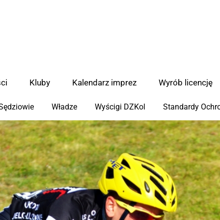
ci
Kluby
Kalendarz imprez
Wyrób licencję
Sędziowie
Władze
Wyścigi DZKol
Standardy Ochro