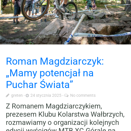
Roman Magdziarczyk:
„Mamy potencjał na
Puchar Świata”
greten
24 stycznia 2025
No comments
Z Romanem Magdziarczykiem,
prezesem Klubu Kolarstwa Wałbrzych,
rozmawiamy o organizacji kolejnych
edycji wyścigów MTB XC Górale na