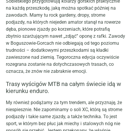
Sobieskiego przygotowują kolarzy górskich praktycznie
na każdą przeszkodę, jaką można spotkać później na
zawodach. Mamy tu rock gardeny, dropy, strome
podjazdy, na których niejeden amator stanął na rowerze
dęba, pionowe zjazdy po korzeniach, które potrafią
zbytnio szarżującym nawet „zdjąć” oponę z rafki. Zawody
w Boguszowie-Gorcach nie odbiegają od tego poziomu
trudności – dodatkowymi przeszkodami są kładki
zawieszone nad ziemią. Tegoroczna edycja oczywiście
rozegrana zostanie na dotychczasowych trasach, co
oznacza, że znów nie zabraknie emocji.
Trasy wyścigów MTB na całym świecie idą w
kierunku enduro.
My również podążamy za tym trendem, ale przyznaję, że
niespiesznie. Nie zapominamy o soli XC, którą są strome
podjazdy i takie same zjazdy, a także technika. To jest
sport, w którym bez płuc jak miechy i stalowych nóg nie
sposób się przebić. Jestem przekonany, że właśnie