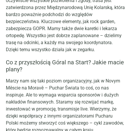
oczywiście wszystkie pozwolenia i zgody, trasa jest
zatwierdzona przez Międzynarodową Unię Kolarską, która
bardzo poważnie podchodzi do względów
bezpieczeństwa. Kluczowe elementy, jak rock garden,
zabezpiecza GOPR. Mamy także dwie karetki i lekarza
ortopedę. Wszystko jest dobrze zaplanowane – dzielimy
trasę na odcinki, a każdy ma swojego koordynatora.
Dzięki temu wszystko działa jak w zegarku.
Co z przyszłością Góral na Start? Jakie macie
plany?
Marzy nam się taki poziom organizacyjny, jak w Novym
Měscie na Moravě – Puchar Świata to coś, co nas
inspiruje. Ale to wymaga wsparcia sponsorów i dużych
nakładów finansowych. Staramy się rozwijać markę,
inwestować w promocję, transmisje live. Wierzymy, że
dzięki współpracy z innymi organizatorami Pucharu
Polski możemy stworzyć coś większego – cykl zawodów,
który będzie rozpoznawalny w całym kraju.