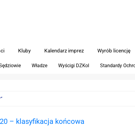
ci
Kluby
Kalendarz imprez
Wyrób licencję
Sędziowie
Władze
Wyścigi DZKol
Standardy Ochro
r
20 – klasyfikacja końcowa