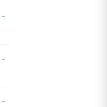
 –
 –
 –