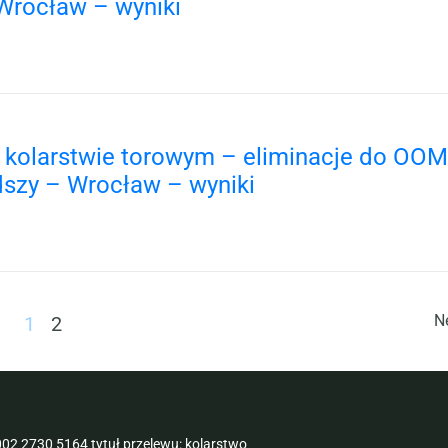
Wrocław – wyniki
w kolarstwie torowym – eliminacje do OOM
dszy – Wrocław – wyniki
N
1
2
02 2730 5164 tytuł przelewu: kolarstwo