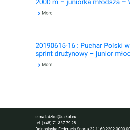
2000 m – juniorka młodsza – 
More
20190615-16 : Puchar Polski 
sprint drużynowy – junior mło
More
e-mail:
dzkol@dzkol.eu
tel.
(+48) 71 367 79 28
Dolnośląska Federacja Sportu 22 1160 2202 0000 00