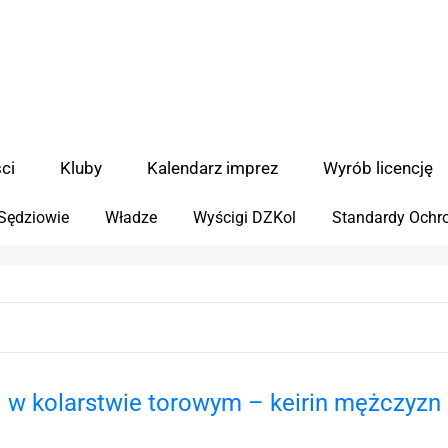
ci
Kluby
Kalendarz imprez
Wyrób licencję
Sędziowie
Władze
Wyścigi DZKol
Standardy Ochro
 w kolarstwie torowym – keirin mężczyzn