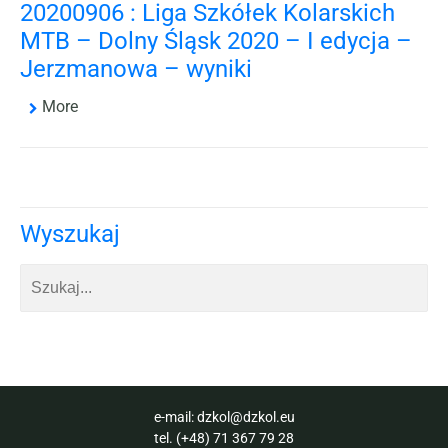
20200906 : Liga Szkółek Kolarskich
MTB – Dolny Śląsk 2020 – I edycja –
Jerzmanowa – wyniki
More
Wyszukaj
e-mail:
dzkol@dzkol.eu
tel.
(+48) 71 367 79 28