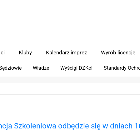
ci
Kluby
Kalendarz imprez
Wyrób licencję
Sędziowie
Władze
Wyścigi DZKol
Standardy Ochro
ncja Szkoleniowa odbędzie się w dniach 1