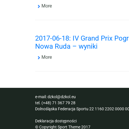
More
2017-06-18: IV Grand Prix Pog
Nowa Ruda – wyniki
More
e-mail:
dzkol@dzkol.eu
tel.
(+48) 71 367 79 28
Dolnośląska Federacja Sportu 22 1160 2202 0000 00
Deklaracja dostępności
© Copyright Sport Theme 2017