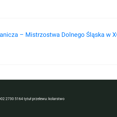
ranicza – Mistrzostwa Dolnego Śląska w 
02 2730 5164 tytuł przelewu: kolarstwo