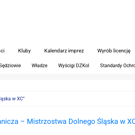
ci
Kluby
Kalendarz imprez
Wyrób licencję
Sędziowie
Władze
Wyścigi DZKol
Standardy Ochro
ląska w XC
ranicza – Mistrzostwa Dolnego Śląska w X