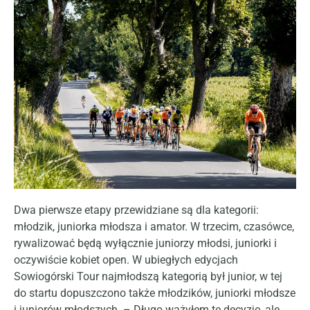
Dwa pierwsze etapy przewidziane są dla kategorii:
młodzik, juniorka młodsza i amator. W trzecim, czasówce,
rywalizować będą wyłącznie juniorzy młodsi, juniorki i
oczywiście kobiet open. W ubiegłych edycjach
Sowiogórski Tour najmłodszą kategorią był junior, w tej
do startu dopuszczono także młodzików, juniorki młodsze
i juniorów młodszych. – Długo ważyłem tę decyzję, ale