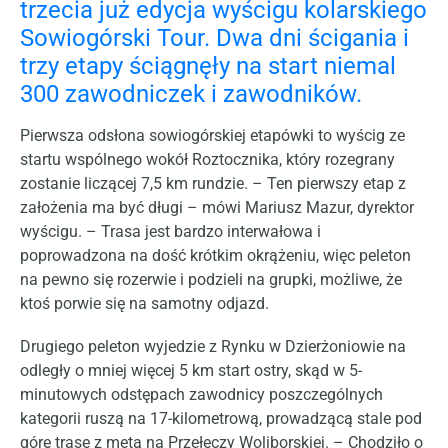
trzecia już edycja wyścigu kolarskiego
Sowiogórski Tour. Dwa dni ścigania i
trzy etapy ściągnęły na start niemal
300 zawodniczek i zawodników.
Pierwsza odsłona sowiogórskiej etapówki to wyścig ze
startu wspólnego wokół Roztocznika, który rozegrany
zostanie liczącej 7,5 km rundzie. – Ten pierwszy etap z
założenia ma być długi – mówi Mariusz Mazur, dyrektor
wyścigu. – Trasa jest bardzo interwałowa i
poprowadzona na dość krótkim okrążeniu, więc peleton
na pewno się rozerwie i podzieli na grupki, możliwe, że
ktoś porwie się na samotny odjazd.
Drugiego peleton wyjedzie z Rynku w Dzierżoniowie na
odległy o mniej więcej 5 km start ostry, skąd w 5-
minutowych odstępach zawodnicy poszczególnych
kategorii ruszą na 17-kilometrową, prowadzącą stale pod
górę trasę z metą na Przełęczy Woliborskiej. – Chodziło o