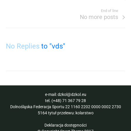
End of line
No more posts
No Replies
to "vds"
e-mail:
dzkol@dzkol.eu
tel.
(+48) 71 367 79 28
Dolnośląska Federacja Sportu 22 1160 2202 0000 0002 2730
5164 tytuł przelewu: kolarstwo
Deklaracja dostępności