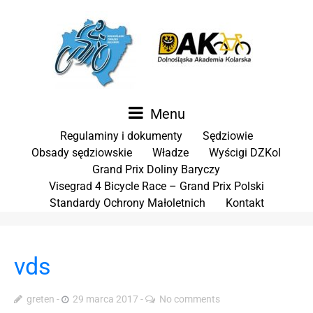
Menu
Regulaminy i dokumenty
Sędziowie
Obsady sędziowskie
Władze
Wyścigi DZKol
Grand Prix Doliny Baryczy
Visegrad 4 Bicycle Race – Grand Prix Polski
Standardy Ochrony Małoletnich
Kontakt
vds
greten
29 marca 2017
No comments