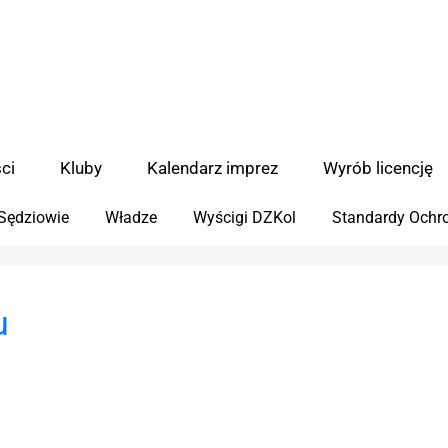
ci
Kluby
Kalendarz imprez
Wyrób licencję
Sędziowie
Władze
Wyścigi DZKol
Standardy Ochro
u