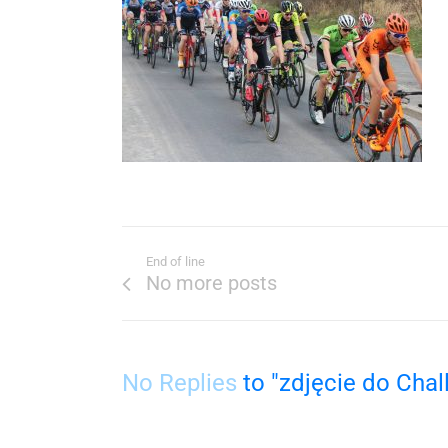
End of line
No more posts
No Replies
to "zdjęcie do Chal