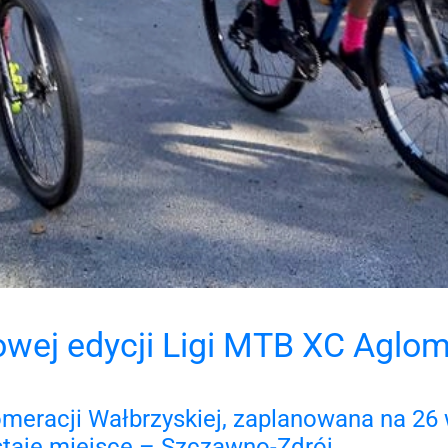
owej edycji Ligi MTB XC Aglom
meracji Wałbrzyskiej, zaplanowana na 26 
staje miejsce – Szczawno-Zdrój.