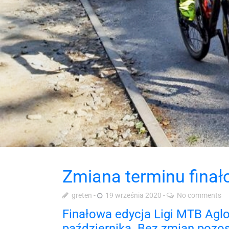
Zmiana terminu finał
greten
19 września 2020
No comments
Finałowa edycja Ligi MTB Aglo
października. Bez zmian pozo