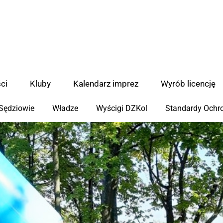
ci
Kluby
Kalendarz imprez
Wyrób licencję
Sędziowie
Władze
Wyścigi DZKol
Standardy Ochro