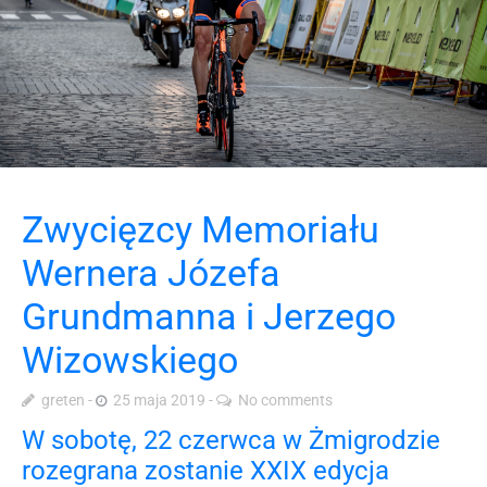
Zwycięzcy Memoriału
Wernera Józefa
Grundmanna i Jerzego
Wizowskiego
greten
25 maja 2019
No comments
W sobotę, 22 czerwca w Żmigrodzie
rozegrana zostanie XXIX edycja