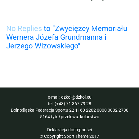
No Replies
to "Zwycięzcy Memoriału
Wernera Józefa Grundmanna i
Jerzego Wizowskiego"
e-mail:
dzkol@dzkol.eu
tel.
(+48) 71 367 79 28
Dolnośląska Federacja Sportu 22 1160 2202 0000 0002 2730
5164 tytuł przelewu: kolarstwo
Deklaracja dostępności
© Copyright Sport Theme 2017